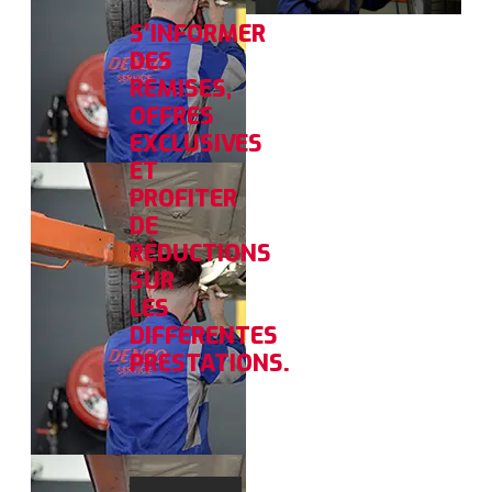
S’INFORMER
DES
REMISES,
OFFRES
EXCLUSIVES
ET
PROFITER
DE
RÉDUCTIONS
SUR
LES
DIFFÉRENTES
PRESTATIONS.