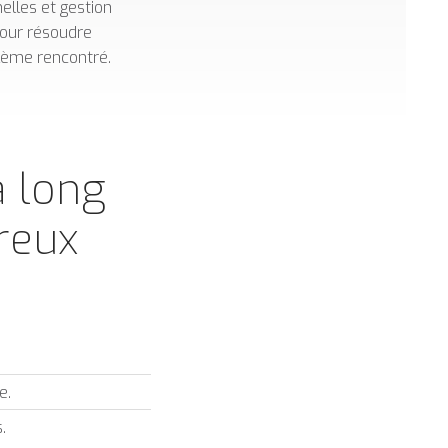
lles et gestion
our résoudre
lème rencontré.
à long
reux
e.
.