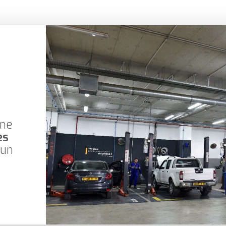
une
es
 un