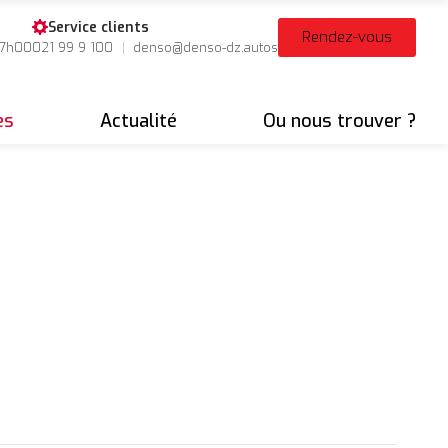
Service clients
Rendez-vous
17h00
021 99 9 100
denso@denso-dz.autos
es
Actualité
Ou nous trouver ?