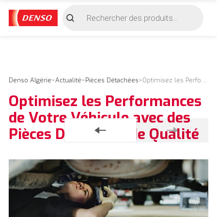
Recherche
de
produits
Denso Algérie
>
Actualité
>
Pièces Détachées
>
Optimisez les Performances de Votre Véhicule avec des Pièces Détachées de Qualité
Optimisez les Performances
de Votre Véhicule avec des
Pièces Détachées de Qualité