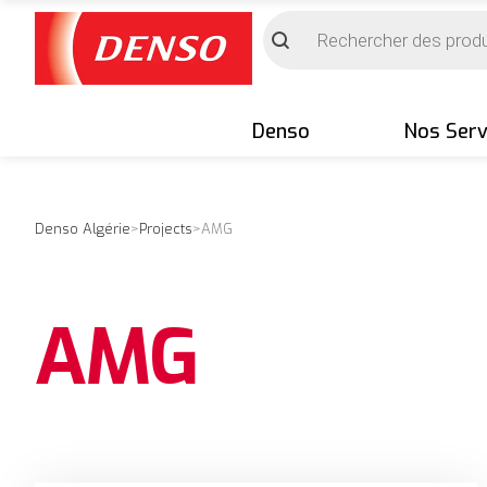
Recherche
de
produits
Denso
Nos Serv
Denso Algérie
>
Projects
>
AMG
AMG